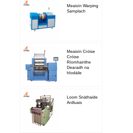
Meaisín Warping
Samplach
Meaisín Cróise
Cróise
Ríomhairithe
Dearadh na
hIodáile
Loom Snáthaide
Ardluais