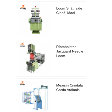
Loom Snáthaide
Cineál Maol
Ríomhairithe
Jacquard Needle
Loom
Meaisín Cniotála
Corda Ardluais