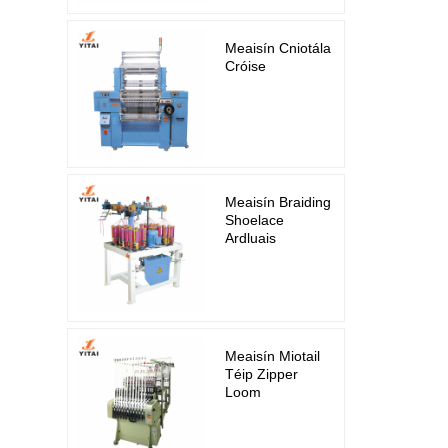
Meaisín Cniotála
Cróise
Meaisín Braiding
Shoelace
Ardluais
Meaisín Miotail
Téip Zipper
Loom