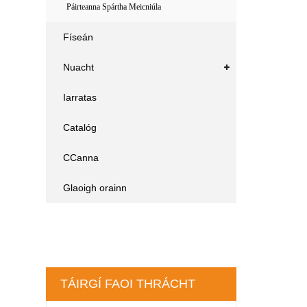
Páirteanna Spártha Meicniúla
Físeán
Nuacht
Iarratas
Catalóg
CCanna
Glaoigh orainn
TÁIRGÍ FAOI THRÁCHT