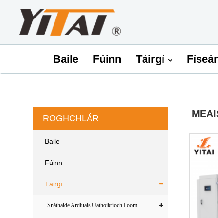
Baile
Fúinn
Táirgí
Físeá
MEAI
ROGHCHLÁR
Baile
Fúinn
Táirgí
Snáthaide Ardluais Uathoibríoch Loom