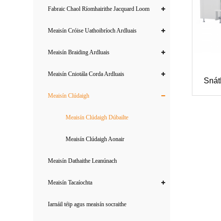
Fabraic Chaol Ríomhairithe Jacquard Loom
Meaisín Cróise Uathoibríoch Ardluais
Meaisín Braiding Ardluais
Meaisín Cniotála Corda Ardluais
Snát
Meaisín Clúdaigh
Meaisín Clúdaigh Dúbailte
Meaisín Clúdaigh Aonair
Meaisín Dathaithe Leanúnach
Meaisín Tacaíochta
Iarnáil téip agus meaisín socraithe