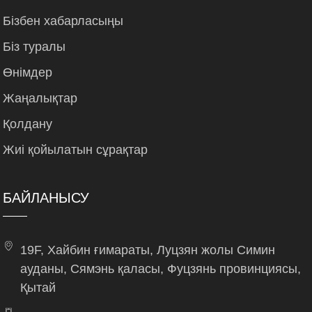
Бізбен хабарласыңы
Біз туралы
Өнімдер
Жаңалықтар
Қолдану
Жиі қойылатын сұрақтар
БАЙЛАНЫСУ
19F, Хайбин ғимараты, Луцзян жолы Симин
ауданы, Сямэнь қаласы, Фуцзянь провинциясы,
Қытай