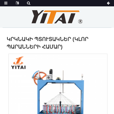
ԿՐԿՆԱԿԻ ՊՏՈՒՏԱԿՆԵՐ (ԿԼՈՐ
ՊԱՐԱՆՆԵՐԻ ՀԱՄԱՐ)