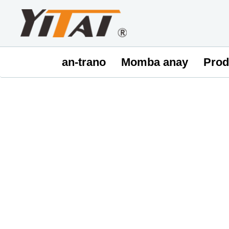
an-trano
Momba anay
Prod