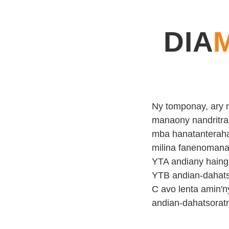
DIA
Ny tomponay, ary n
manaony nandritra
mba hanatanteraha
milina fanenomana 
YTA andiany hainga
YTB andian-dahatso
C avo lenta amin'ny
andian-dahatsoratr