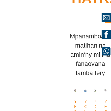
Mpanamboatr
matihanina
amin'ny milina
fanaovana
lamba tery
YITAI
YITAI
YITAI
YIT
Compute
High
Crochet
Hi