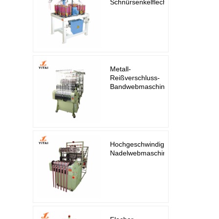
Schnürsenkelflechtmaschine
Metall-
Reißverschluss-
Bandwebmaschine
Hochgeschwindigkeits-
Nadelwebmaschine