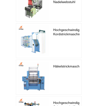
Nadelwebstuhl
Hochgeschwindigkeits-
Kordstrickmaschine
Häkelstrickmaschine
Hochgeschwindigkeits-