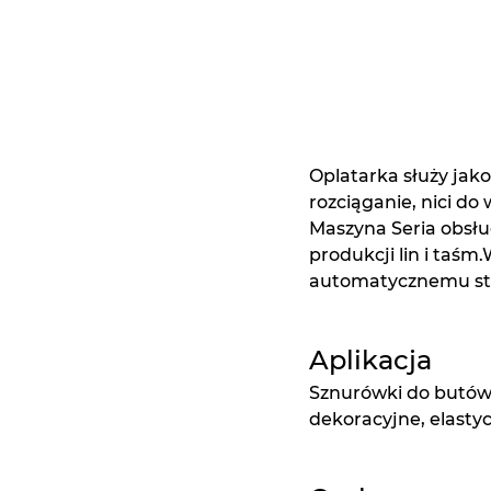
Oplatarka służy jak
rozciąganie, nici do
Maszyna Seria obsług
produkcji lin i taśm
automatycznemu ste
Aplikacja
Sznurówki do butów, 
dekoracyjne, elastyc