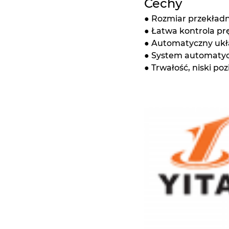
Cechy
● Rozmiar przekład
● Łatwa kontrola pr
● Automatyczny ukł
● System automatyc
● Trwałość, niski po