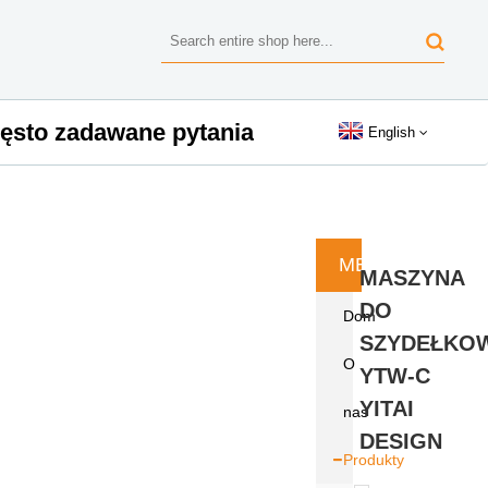
ęsto zadawane pytania
English
MENU
MASZYNA
DO
Dom
SZYDEŁKO
O
YTW-C
YITAI
nas
DESIGN
Produkty