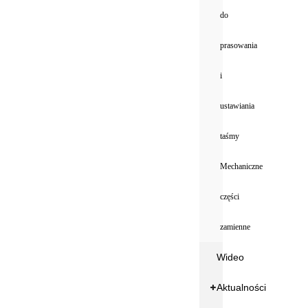
do
prasowania
i
ustawiania
taśmy
Mechaniczne
części
zamienne
Wideo
Aktualności