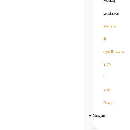
włoskiej
konstrukcji
Maszyna
do
szydełkowania
YTW-
C
Yitai
Design
Maszyna
do