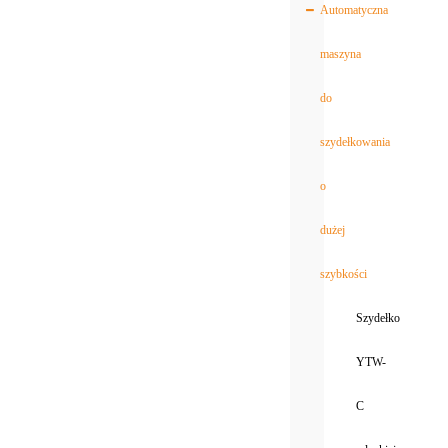
Automatyczna
maszyna
do
szydełkowania
o
dużej
szybkości
Szydełko
YTW-
C