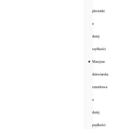
plecionki
o
dużej
szybkości
Maszyna
dziewiarska
sznurkowa
o
dużej
prędkości